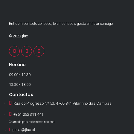
Entre em contacto conosco, teremos todo o gosto em falar consigo.
© 2023 jlux
Horário
09:00 - 12:30
13:30 - 18:00
Contactos
Rua do Progresso Nº 53, 4760-841 Vilarinho das Cambas
+351 252 311 441
Chamada para rede móvel nacional
geral@jlux.pt