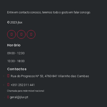
Entre em contacto conosco, teremos todo o gosto em falar consigo.
© 2023 jlux
Horário
09:00 - 12:30
13:30 - 18:00
Contactos
Rua do Progresso Nº 53, 4760-841 Vilarinho das Cambas
+351 252 311 441
Chamada para rede móvel nacional
geral@jlux.pt