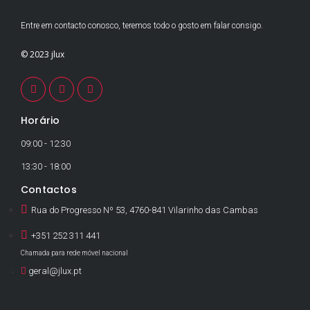
Entre em contacto conosco, teremos todo o gosto em falar consigo.
© 2023 jlux
Horário
09:00 - 12:30
13:30 - 18:00
Contactos
Rua do Progresso Nº 53, 4760-841 Vilarinho das Cambas
+351 252 311 441
Chamada para rede móvel nacional
geral@jlux.pt