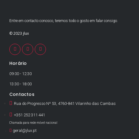
Entre em contacto conosco, teremos todo o gosto em falar consigo.
© 2023 jlux
Horário
09:00 - 12:30
13:30 - 18:00
Contactos
Rua do Progresso Nº 53, 4760-841 Vilarinho das Cambas
+351 252 311 441
Chamada para rede móvel nacional
geral@jlux.pt