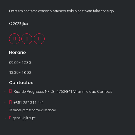
Entre em contacto conosco, teremos todo o gosto em falar consigo.
© 2023 jlux
Horário
09:00 - 12:30
13:30 - 18:00
Contactos
Rua do Progresso Nº 53, 4760-841 Vilarinho das Cambas
+351 252 311 441
Chamada para rede móvel nacional
geral@jlux.pt