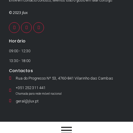
Entre em contacto conosco, teremos todo o gosto em falar consigo.
© 2023 jlux
Horário
09:00 - 12:30
13:30 - 18:00
Contactos
Rua do Progresso Nº 53, 4760-841 Vilarinho das Cambas
+351 252 311 441
Chamada para rede móvel nacional
geral@jlux.pt