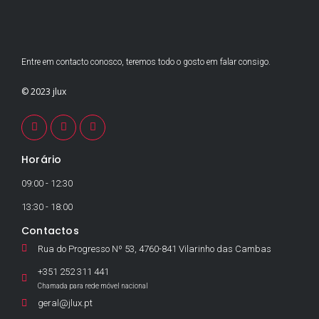
Entre em contacto conosco, teremos todo o gosto em falar consigo.
© 2023 jlux
Horário
09:00 - 12:30
13:30 - 18:00
Contactos
Rua do Progresso Nº 53, 4760-841 Vilarinho das Cambas
+351 252 311 441
Chamada para rede móvel nacional
geral@jlux.pt